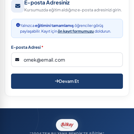
E-posta Adresiniz
Kursumuzda eğitim aldığınız e-posta adresinizi girin.
Yalnızca
eğitimini tamamlamış
öğrenciler görüş
paylaşabilir. Kayıt için
ön kayıt formumuzu
doldurun.
E-posta Adresi
*
Devam Et
"2004'TEN BU YANA PENDİK'TE EĞİTİM"