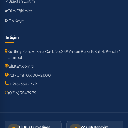
Uzaktan Eğitim
Tüm Eğitimler
Ön Kayıt
İletişim
Kurtköy Mah. Ankara Cad. No:289 Yelken Plaza B Kat:4, Pendik/
İstanbul
BİLKEY.com.tr
Pzt–Cmt: 09:00–21:00
(0216) 354 79 79
(0216) 354 79 79
BİLKEY Bünyesinde
22 Yıllık Deneyim