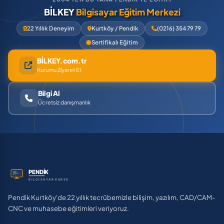
BİLKEY
Bilgisayar Eğitim Merkezi
22 Yıllık Deneyim
Kurtköy / Pendik
(0216) 354 79 79
Sertifikalı Eğitim
BİLKEY.com.tr
Kurumu Ziyaret Et
Bilgi Al
Ücretsiz danışmanlık
Pendik Kurtköy'de 22 yıllık tecrübemizle bilişim, yazılım, CAD/CAM-
CNC ve muhasebe eğitimleri veriyoruz.