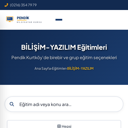
(0216) 354 79 79
BİLİŞİM-YAZILIM Eğitimleri
Pendik Kurtköy'de birebir ve grup eğitim seçenekleri
Ana Sayfa
›
Eğitimler
›
BİLİŞİM-YAZILIM
Hepsi