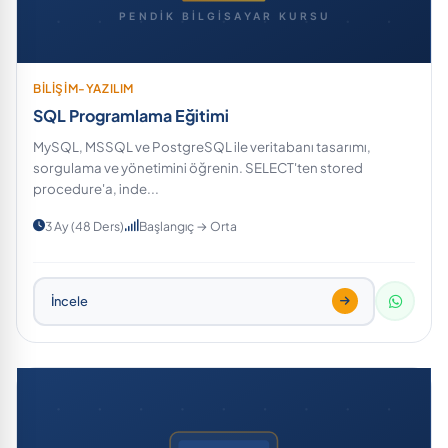
BİLİŞİM-YAZILIM
SQL Programlama Eğitimi
MySQL, MSSQL ve PostgreSQL ile veritabanı tasarımı,
sorgulama ve yönetimini öğrenin. SELECT'ten stored
procedure'a, inde...
3 Ay (48 Ders)
Başlangıç → Orta
İncele