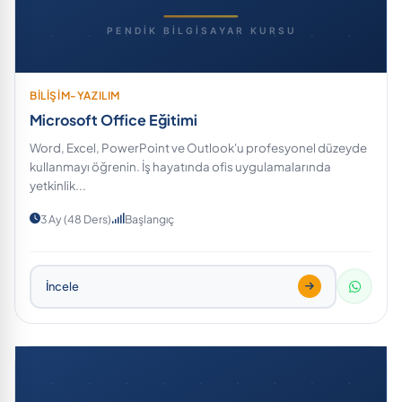
BİLİŞİM-YAZILIM
Microsoft Office Eğitimi
Word, Excel, PowerPoint ve Outlook'u profesyonel düzeyde
kullanmayı öğrenin. İş hayatında ofis uygulamalarında
yetkinlik...
3 Ay (48 Ders)
Başlangıç
İncele