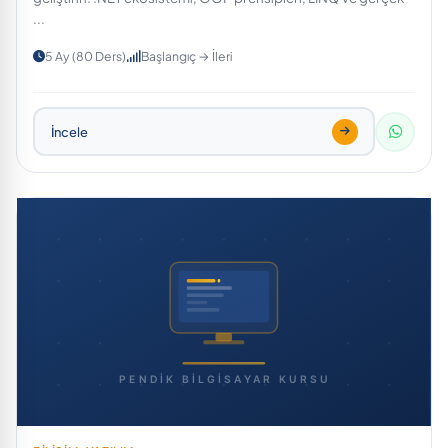
...
5 Ay (80 Ders)
Başlangıç → İleri
İncele