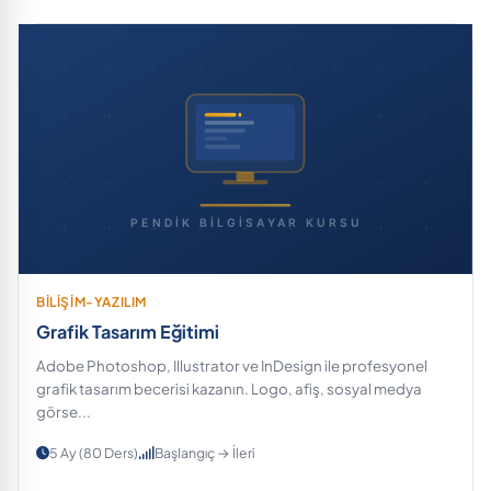
BİLİŞİM-YAZILIM
Grafik Tasarım Eğitimi
Adobe Photoshop, Illustrator ve InDesign ile profesyonel
grafik tasarım becerisi kazanın. Logo, afiş, sosyal medya
görse...
5 Ay (80 Ders)
Başlangıç → İleri