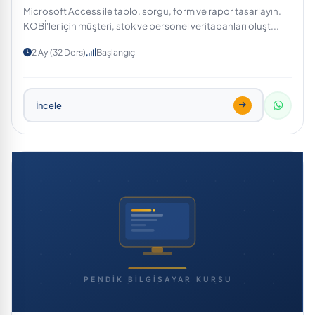
Microsoft Access ile tablo, sorgu, form ve rapor tasarlayın.
KOBİ'ler için müşteri, stok ve personel veritabanları oluşt...
2 Ay (32 Ders)
Başlangıç
İncele