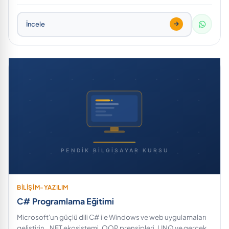
İncele
BİLİŞİM-YAZILIM
C# Programlama Eğitimi
Microsoft'un güçlü dili C# ile Windows ve web uygulamaları
geliştirin. .NET ekosistemi, OOP prensipleri, LINQ ve gerçek