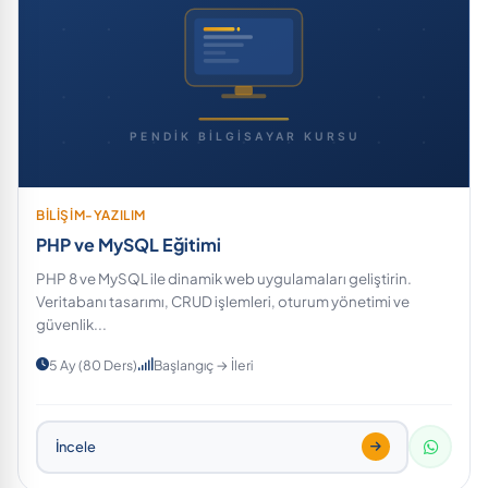
BİLİŞİM-YAZILIM
PHP ve MySQL Eğitimi
PHP 8 ve MySQL ile dinamik web uygulamaları geliştirin.
Veritabanı tasarımı, CRUD işlemleri, oturum yönetimi ve
güvenlik...
5 Ay (80 Ders)
Başlangıç → İleri
İncele