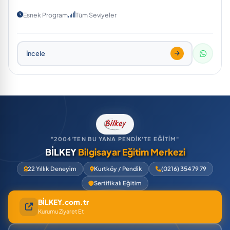
Esnek Program
Tüm Seviyeler
İncele
"2004'TEN BU YANA PENDİK'TE EĞİTİM"
BİLKEY
Bilgisayar Eğitim Merkezi
22 Yıllık Deneyim
Kurtköy / Pendik
(0216) 354 79 79
Sertifikalı Eğitim
BİLKEY.com.tr
Kurumu Ziyaret Et