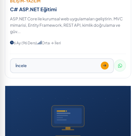
BİLİŞİM-YAZILIM
C# ASP.NET Eğitimi
ASP.NET Core ile kurumsal web uygulamaları geliştirin. MVC
mimarisi, Entity Framework, REST API, kimlik doğrulama ve
güv...
6 Ay (96 Ders)
Orta → İleri
İncele