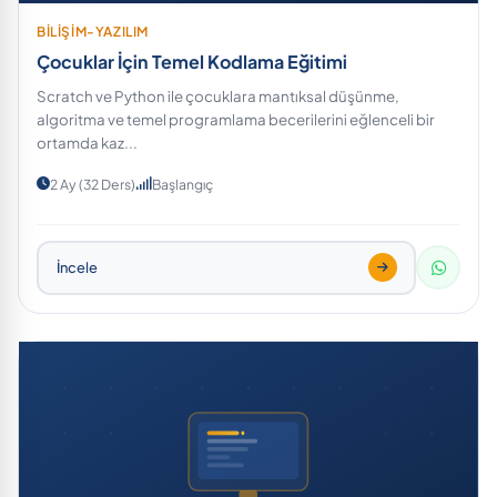
BİLİŞİM-YAZILIM
Çocuklar İçin Temel Kodlama Eğitimi
Scratch ve Python ile çocuklara mantıksal düşünme,
algoritma ve temel programlama becerilerini eğlenceli bir
ortamda kaz...
2 Ay (32 Ders)
Başlangıç
İncele