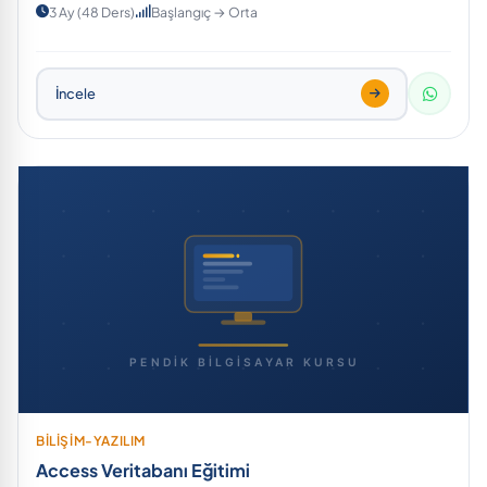
3 Ay (48 Ders)
Başlangıç → Orta
İncele
BİLİŞİM-YAZILIM
Access Veritabanı Eğitimi