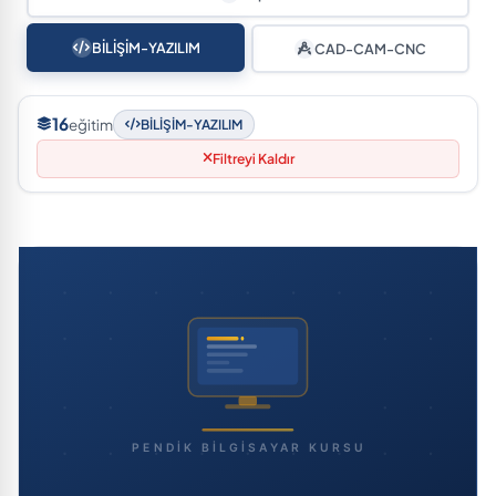
BİLİŞİM-YAZILIM
CAD-CAM-CNC
16
eğitim
BİLİŞİM-YAZILIM
Filtreyi Kaldır