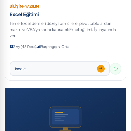
BİLİŞİM-YAZILIM
Excel Eğitimi
Temel Excel'den ileri düzey formüllere, pivot tablolardan
makro ve VBA'ya kadar kapsamlı Excel eğitimi. İş hayatında
ver...
3 Ay (48 Ders)
Başlangıç → Orta
İncele