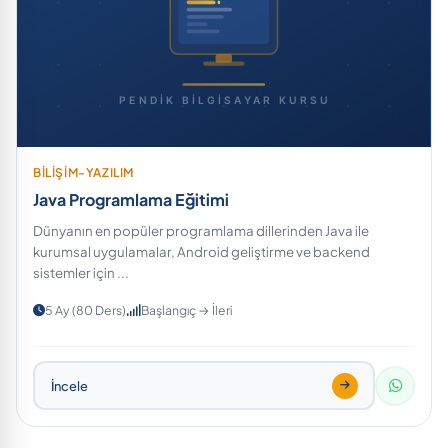
BİLİŞİM-YAZILIM
Java Programlama Eğitimi
Dünyanın en popüler programlama dillerinden Java ile
kurumsal uygulamalar, Android geliştirme ve backend
sistemler için ...
5 Ay (80 Ders)
Başlangıç → İleri
İncele