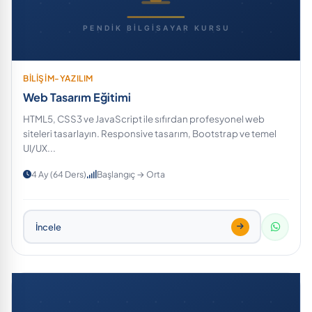
BİLİŞİM-YAZILIM
Web Tasarım Eğitimi
HTML5, CSS3 ve JavaScript ile sıfırdan profesyonel web
siteleri tasarlayın. Responsive tasarım, Bootstrap ve temel
UI/UX...
4 Ay (64 Ders)
Başlangıç → Orta
İncele