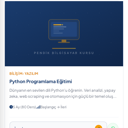
BİLİŞİM-YAZILIM
Python Programlama Eğitimi
Dünyanın en sevilen dili Python'u öğrenin. Veri analizi, yapay
zeka, web scraping ve otomasyon için güçlü bir temel oluş...
5 Ay (80 Ders)
Başlangıç → İleri