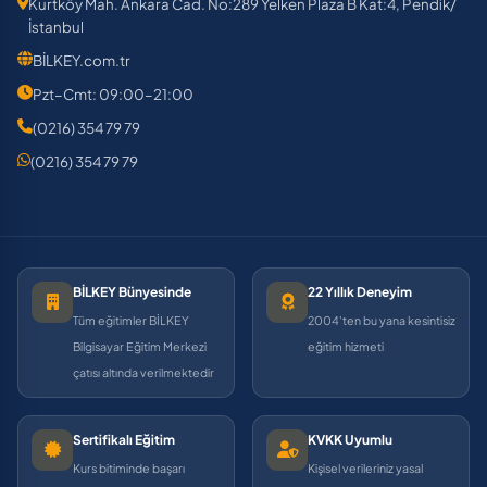
Kurtköy Mah. Ankara Cad. No:289 Yelken Plaza B Kat:4, Pendik/
İstanbul
BİLKEY.com.tr
Pzt–Cmt: 09:00–21:00
(0216) 354 79 79
(0216) 354 79 79
BİLKEY Bünyesinde
22 Yıllık Deneyim
Tüm eğitimler BİLKEY
2004'ten bu yana kesintisiz
Bilgisayar Eğitim Merkezi
eğitim hizmeti
çatısı altında verilmektedir
Sertifikalı Eğitim
KVKK Uyumlu
Kurs bitiminde başarı
Kişisel verileriniz yasal