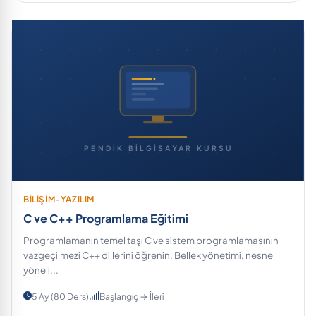
BİLİŞİM-YAZILIM
C ve C++ Programlama Eğitimi
Programlamanın temel taşı C ve sistem programlamasının
vazgeçilmezi C++ dillerini öğrenin. Bellek yönetimi, nesne
yöneli...
5 Ay (80 Ders)
Başlangıç → İleri