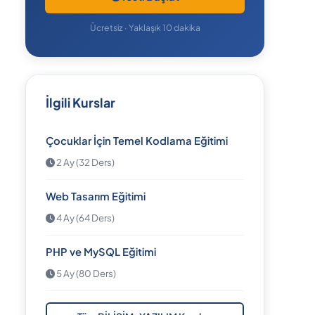
Ücretsiz · Yaklaşık 10 dakika
İlgili Kurslar
Çocuklar İçin Temel Kodlama Eğitimi
2 Ay (32 Ders)
Web Tasarım Eğitimi
4 Ay (64 Ders)
PHP ve MySQL Eğitimi
5 Ay (80 Ders)