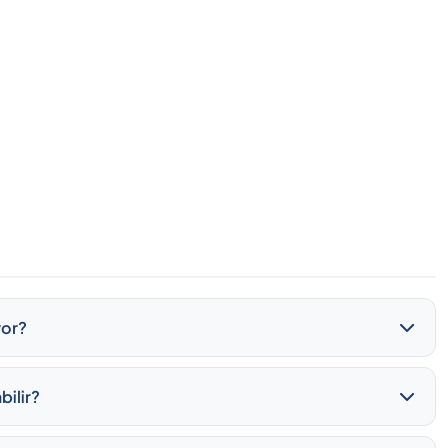
yor?
bilir?