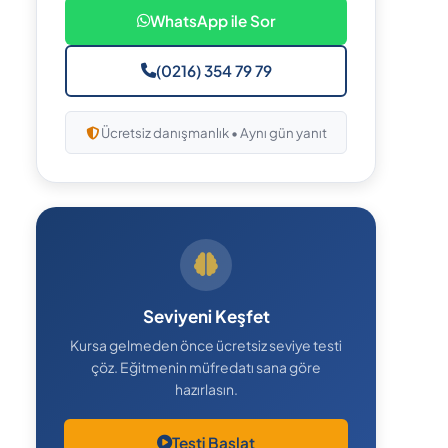
WhatsApp ile Sor
(0216) 354 79 79
Ücretsiz danışmanlık • Aynı gün yanıt
Seviyeni Keşfet
Kursa gelmeden önce ücretsiz seviye testi
çöz. Eğitmenin müfredatı sana göre
hazırlasın.
Testi Başlat