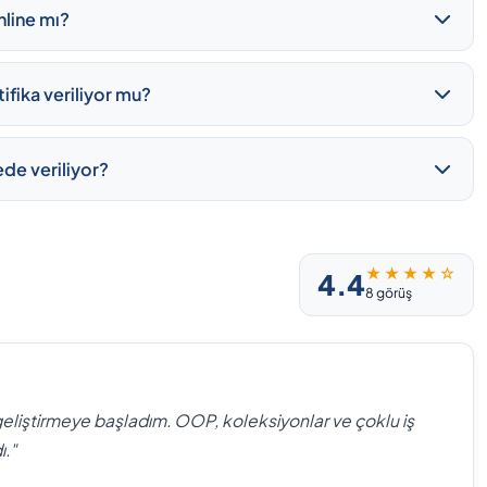
nline mı?
ifika veriliyor mu?
de veriliyor?
★ ★ ★ ★ ☆
4.4
8 görüş
eliştirmeye başladım. OOP, koleksiyonlar ve çoklu iş
ı."