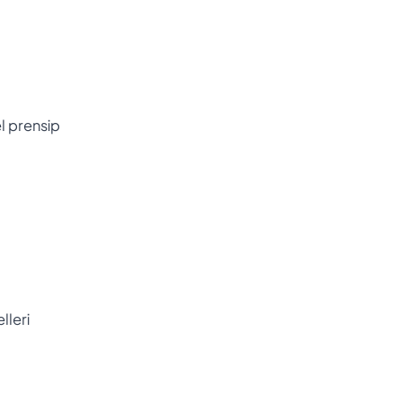
l prensip
lleri