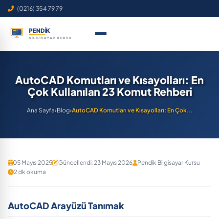
(0216) 354 79 79
AutoCAD Komutları ve Kısayolları: En
Çok Kullanılan 23 Komut Rehberi
Ana Sayfa
›
Blog
›
AutoCAD Komutları ve Kısayolları: En Çok...
05 Mayıs 2025
Güncellendi: 23 Mayıs 2026
Pendik Bilgisayar Kursu
2 dk okuma
AutoCAD Arayüzü Tanımak