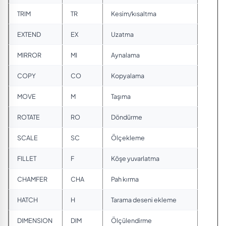
TRIM
TR
Kesim/kısaltma
EXTEND
EX
Uzatma
MIRROR
MI
Aynalama
COPY
CO
Kopyalama
MOVE
M
Taşıma
ROTATE
RO
Döndürme
SCALE
SC
Ölçekleme
FILLET
F
Köşe yuvarlatma
CHAMFER
CHA
Pah kırma
HATCH
H
Tarama deseni ekleme
DIMENSION
DIM
Ölçülendirme