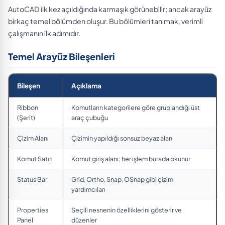
AutoCAD ilk kez açıldığında karmaşık görünebilir; ancak arayüz
birkaç temel bölümden oluşur. Bu bölümleri tanımak, verimli
çalışmanın ilk adımıdır.
Temel Arayüz Bileşenleri
Bileşen
Açıklama
Ribbon
Komutların kategorilere göre gruplandığı üst
(Şerit)
araç çubuğu
Çizim Alanı
Çizimin yapıldığı sonsuz beyaz alan
Komut Satırı
Komut giriş alanı; her işlem burada okunur
Status Bar
Grid, Ortho, Snap, OSnap gibi çizim
yardımcıları
Properties
Seçili nesnenin özelliklerini gösterir ve
Panel
düzenler