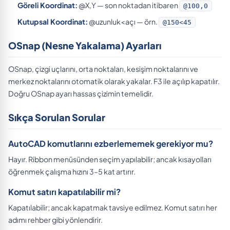
Göreli Koordinat:
@X,Y — son noktadan itibaren
@100,0
Kutupsal Koordinat:
@uzunluk<açı — örn.
@150<45
OSnap (Nesne Yakalama) Ayarları
OSnap, çizgi uçlarını, orta noktaları, kesişim noktalarını ve
merkez noktalarını otomatik olarak yakalar. F3 ile açılıp kapatılır.
Doğru OSnap ayarı hassas çizimin temelidir.
Sıkça Sorulan Sorular
AutoCAD komutlarını ezberlememek gerekiyor mu?
Hayır. Ribbon menüsünden seçim yapılabilir; ancak kısayolları
öğrenmek çalışma hızını 3–5 kat artırır.
Komut satırı kapatılabilir mi?
Kapatılabilir; ancak kapatmak tavsiye edilmez. Komut satırı her
adımı rehber gibi yönlendirir.