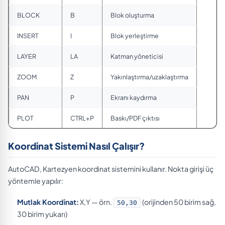
BLOCK
B
Blok oluşturma
INSERT
I
Blok yerleştirme
LAYER
LA
Katman yöneticisi
ZOOM
Z
Yakınlaştırma/uzaklaştırma
PAN
P
Ekranı kaydırma
PLOT
CTRL+P
Baskı/PDF çıktısı
Koordinat Sistemi Nasıl Çalışır?
AutoCAD, Kartezyen koordinat sistemini kullanır. Nokta girişi üç
yöntemle yapılır:
Mutlak Koordinat:
X,Y — örn.
(orijinden 50 birim sağ,
50,30
30 birim yukarı)