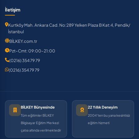
İletişim
Kurtköy Mah. Ankara Cad. No:289 Yelken Plaza B Kat:4, Pendik/
İstanbul
BİLKEY.com.tr
Pzt–Cmt: 09:00–21:00
(0216) 354 79 79
(0216) 354 79 79
BİLKEY Bünyesinde
22 Yıllık Deneyim
Tüm eğitimler BİLKEY
2004'ten bu yana kesintisiz
Bilgisayar Eğitim Merkezi
eğitim hizmeti
çatısı altında verilmektedir