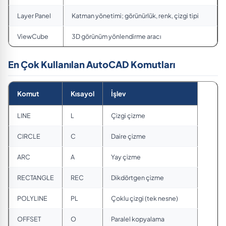
Layer Panel
Katman yönetimi; görünürlük, renk, çizgi tipi
ViewCube
3D görünüm yönlendirme aracı
En Çok Kullanılan AutoCAD Komutları
Komut
Kısayol
İşlev
LINE
L
Çizgi çizme
CIRCLE
C
Daire çizme
ARC
A
Yay çizme
RECTANGLE
REC
Dikdörtgen çizme
POLYLINE
PL
Çoklu çizgi (tek nesne)
OFFSET
O
Paralel kopyalama