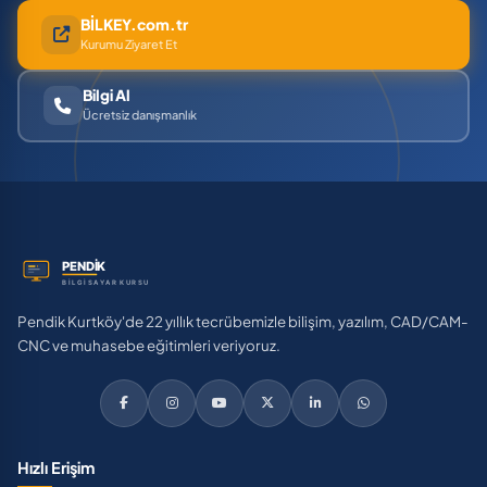
BİLKEY.com.tr
Kurumu Ziyaret Et
Bilgi Al
Ücretsiz danışmanlık
Pendik Kurtköy'de 22 yıllık tecrübemizle bilişim, yazılım, CAD/CAM-
CNC ve muhasebe eğitimleri veriyoruz.
Hızlı Erişim