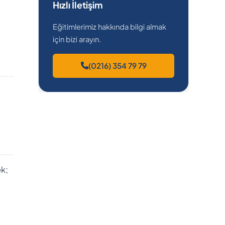
Hızlı İletişim
Eğitimlerimiz hakkında bilgi almak
için bizi arayın.
(0216) 354 79 79
ek;