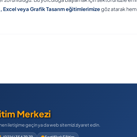
Excel veya Grafik Tasarım eğitimlerimize
göz atarak he
itim Merkezi
men iletişime geçin ya da web sitemizi ziyaret edin.