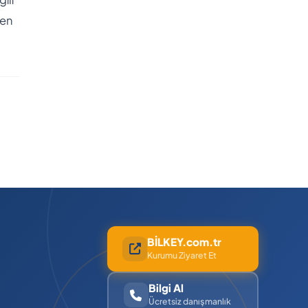
men
BİLKEY.com.tr
Kurumu Ziyaret Et
Bilgi Al
Ücretsiz danışmanlık