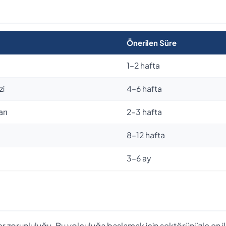
Önerilen Süre
1–2 hafta
zi
4–6 hafta
rı
2–3 hafta
8–12 hafta
3–6 ay
er zorunluluğu. Bu yolculuğa başlamak için sektörünüzle en ilg