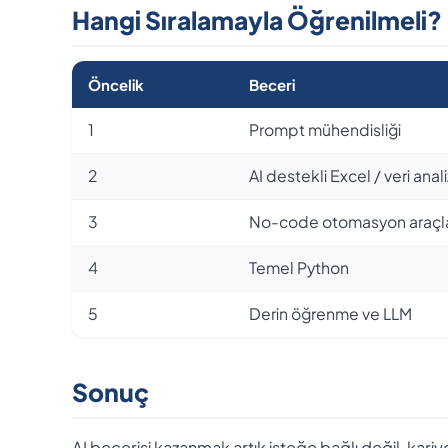
Hangi Sıralamayla Öğrenilmeli?
Öncelik
Beceri
1
Prompt mühendisliği
2
AI destekli Excel / veri anali
3
No-code otomasyon araçla
4
Temel Python
5
Derin öğrenme ve LLM
Sonuç
AI becerisi kazanmak artık isteğe bağlı değil, kariy