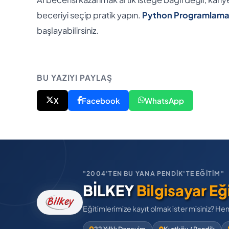
beceriyi seçip pratik yapın.
Python Programlama, 
başlayabilirsiniz.
BU YAZIYI PAYLAŞ
X
Facebook
WhatsApp
"2004'TEN BU YANA PENDİK'TE EĞİTİM"
BİLKEY
Bilgisayar Eğ
Eğitimlerimize kayıt olmak ister misiniz? He