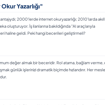
r Okur Yazarlığı"
ntajıydı; 2000'lerde internet okuryazarlığı; 2010'larda akıll
a oluşturuyor. İş ilanlarına bakıldığında "AI araçlarıyla
ri haline geldi. Peki hangi becerileri geliştirmeli?
um değer almak bir beceridir. Rol atama, bağlam verme, ç
laşmak günlük işlerinizi dramatik biçimde hızlandırır. Her mesl
udur.