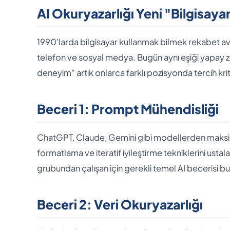
AI Okuryazarlığı Yeni "Bilgisaya
1990'larda bilgisayar kullanmak bilmek rekabet ava
telefon ve sosyal medya. Bugün aynı eşiği yapay zek
deneyim" artık onlarca farklı pozisyonda tercih krite
Beceri 1: Prompt Mühendisliği
ChatGPT, Claude, Gemini gibi modellerden maksim
formatlama ve iteratif iyileştirme tekniklerini usta
grubundan çalışan için gerekli temel AI becerisi b
Beceri 2: Veri Okuryazarlığı