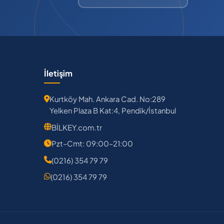
İletişim
Kurtköy Mah. Ankara Cad. No:289
Yelken Plaza B Kat:4, Pendik/İstanbul
BİLKEY.com.tr
Pzt–Cmt: 09:00–21:00
(0216) 354 79 79
(0216) 354 79 79