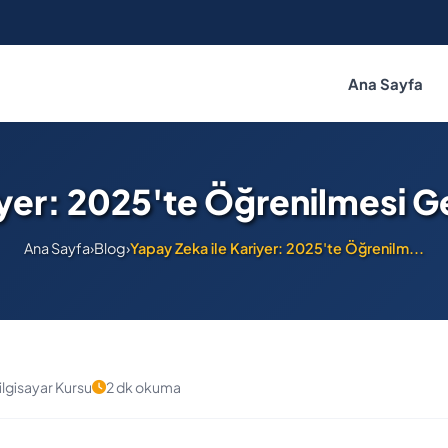
Ana Sayfa
iyer: 2025'te Öğrenilmesi Ge
Ana Sayfa
›
Blog
›
Yapay Zeka ile Kariyer: 2025'te Öğrenilm...
ilgisayar Kursu
2 dk okuma