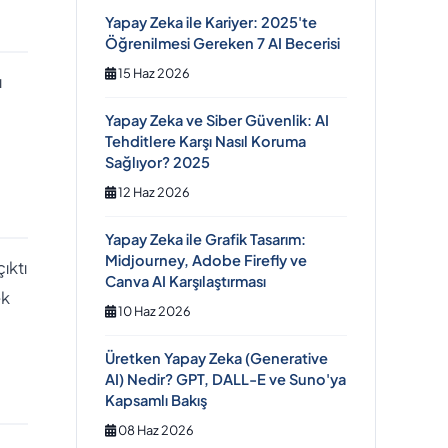
Yapay Zeka ile Kariyer: 2025'te
Öğrenilmesi Gereken 7 AI Becerisi
15 Haz 2026
ı
Yapay Zeka ve Siber Güvenlik: AI
Tehditlere Karşı Nasıl Koruma
Sağlıyor? 2025
12 Haz 2026
Yapay Zeka ile Grafik Tasarım:
Midjourney, Adobe Firefly ve
ıktı
Canva AI Karşılaştırması
ek
10 Haz 2026
Üretken Yapay Zeka (Generative
AI) Nedir? GPT, DALL-E ve Suno'ya
Kapsamlı Bakış
08 Haz 2026