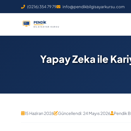
(0216) 354 79 79
info@pendikbilgisayarkursu.com
Yapay Zeka ile Kar
15 Haziran 2026
Güncellendi: 24 Mayıs 2026
Pendik B