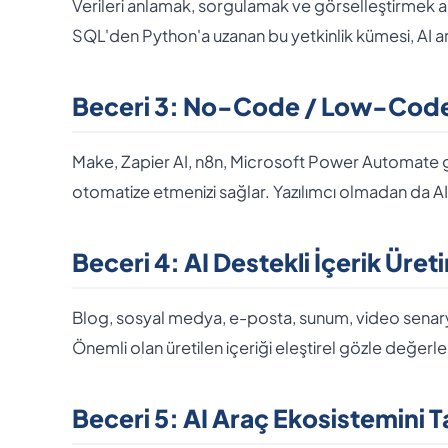
Verileri anlamak, sorgulamak ve görselleştirmek art
SQL'den Python'a uzanan bu yetkinlik kümesi, AI ar
Beceri 3: No-Code / Low-Code 
Make, Zapier AI, n8n, Microsoft Power Automate gi
otomatize etmenizi sağlar. Yazılımcı olmadan da AI u
Beceri 4: AI Destekli İçerik Üret
Blog, sosyal medya, e-posta, sunum, video senaryo
Önemli olan üretilen içeriği eleştirel gözle değerl
Beceri 5: AI Araç Ekosistemini 