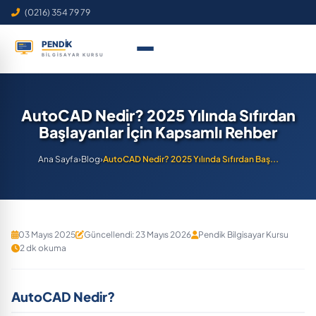
(0216) 354 79 79
AutoCAD Nedir? 2025 Yılında Sıfırdan
Başlayanlar İçin Kapsamlı Rehber
Ana Sayfa
›
Blog
›
AutoCAD Nedir? 2025 Yılında Sıfırdan Baş...
03 Mayıs 2025
Güncellendi: 23 Mayıs 2026
Pendik Bilgisayar Kursu
2 dk okuma
AutoCAD Nedir?