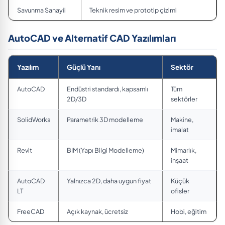
Savunma Sanayii
Teknik resim ve prototip çizimi
AutoCAD ve Alternatif CAD Yazılımları
Yazılım
Güçlü Yanı
Sektör
AutoCAD
Endüstri standardı, kapsamlı
Tüm
2D/3D
sektörler
SolidWorks
Parametrik 3D modelleme
Makine,
imalat
Revit
BIM (Yapı Bilgi Modelleme)
Mimarlık,
inşaat
AutoCAD
Yalnızca 2D, daha uygun fiyat
Küçük
LT
ofisler
FreeCAD
Açık kaynak, ücretsiz
Hobi, eğitim