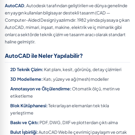
AutoCAD
, Autodesk tarafından geliştirilen ve dünya genelinde
en yaygın kullanılan bilgisayar destekli tasarım (CAD —
Computer-Aided Design) yazılımıdır. 1982 yılında piyasaya çıkan
AutoCAD, mimari, inşaat, makine, elektrik ve iç mimarlık gibi
onlarca sektörde teknik çizim ve tasarım aracı olarak standart
haline gelmiştir.
AutoCAD ile Neler Yapılabilir?
2D Teknik Çizim:
Kat planı, kesit, görünüş, detay çizimleri
3D Modelleme:
Katı, yüzey ve ağ (mesh) modeller
Annotasyon ve Ölçülendirme:
Otomatik ölçü, metin ve
etiketleme
Blok Kütüphanesi:
Tekrarlayan elemanları tek tıkla
yerleştirme
Baskı ve Çıktı:
PDF, DWG, DXF ve plotterdan çıktı alma
Bulut İşbirliği:
AutoCAD Web ile çevrimiçi paylaşım ve ortak