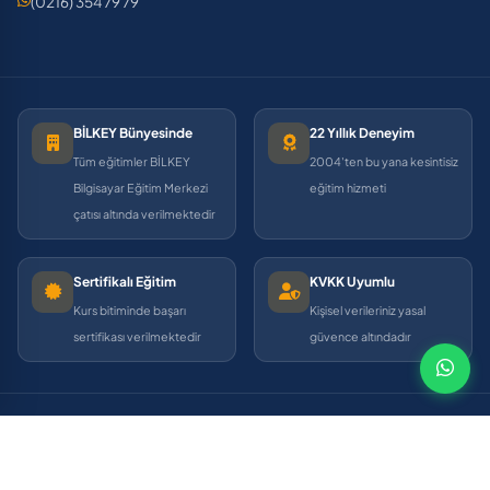
(0216) 354 79 79
BİLKEY Bünyesinde
22 Yıllık Deneyim
Tüm eğitimler BİLKEY
2004'ten bu yana kesintisiz
Bilgisayar Eğitim Merkezi
eğitim hizmeti
çatısı altında verilmektedir
Sertifikalı Eğitim
KVKK Uyumlu
Kurs bitiminde başarı
Kişisel verileriniz yasal
sertifikası verilmektedir
güvence altındadır
© 2004–2026 Pendik Bilgisayar Kursu. Tüm hakları saklıdır. Eğitimler
BİLKEY Bilgisayar Eğitim Merkezi
bünyesinde verilmektedir.
KVKK
•
Site Haritası