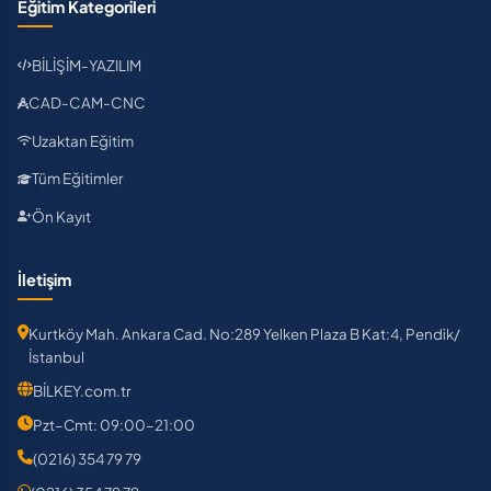
Eğitim Kategorileri
BİLİŞİM-YAZILIM
CAD-CAM-CNC
Uzaktan Eğitim
Tüm Eğitimler
Ön Kayıt
İletişim
Kurtköy Mah. Ankara Cad. No:289 Yelken Plaza B Kat:4, Pendik/
İstanbul
BİLKEY.com.tr
Pzt–Cmt: 09:00–21:00
(0216) 354 79 79