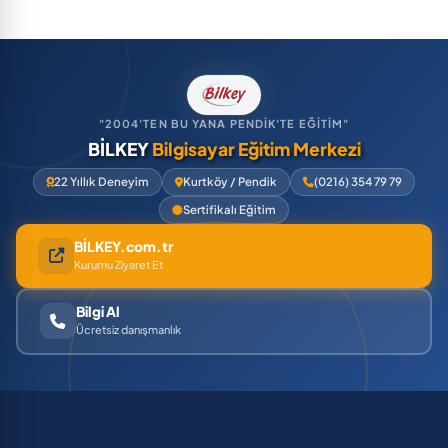
"2004'TEN BU YANA PENDİK'TE EĞİTİM"
BİLKEY
Bilgisayar Eğitim Merkezi
22 Yıllık Deneyim
Kurtköy / Pendik
(0216) 354 79 79
Sertifikalı Eğitim
BİLKEY.com.tr
Kurumu Ziyaret Et
Bilgi Al
Ücretsiz danışmanlık