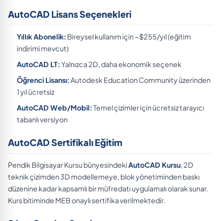
AutoCAD Lisans Seçenekleri
Yıllık Abonelik:
Bireysel kullanım için ~$255/yıl (eğitim
indirimi mevcut)
AutoCAD LT:
Yalnızca 2D, daha ekonomik seçenek
Öğrenci Lisansı:
Autodesk Education Community üzerinden
1 yıl ücretsiz
AutoCAD Web/Mobil:
Temel çizimler için ücretsiz tarayıcı
tabanlı versiyon
AutoCAD Sertifikalı Eğitim
Pendik Bilgisayar Kursu bünyesindeki
AutoCAD Kursu
, 2D
teknik çizimden 3D modellemeye, blok yönetiminden baskı
düzenine kadar kapsamlı bir müfredatı uygulamalı olarak sunar.
Kurs bitiminde MEB onaylı sertifika verilmektedir.