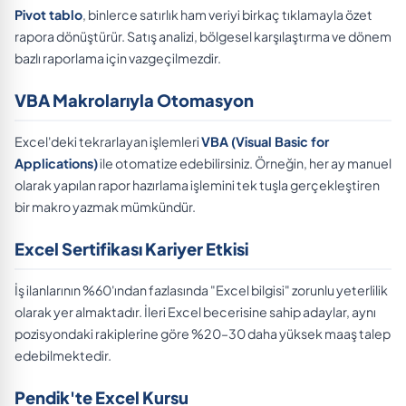
Pivot tablo
, binlerce satırlık ham veriyi birkaç tıklamayla özet
rapora dönüştürür. Satış analizi, bölgesel karşılaştırma ve dönem
bazlı raporlama için vazgeçilmezdir.
VBA Makrolarıyla Otomasyon
Excel'deki tekrarlayan işlemleri
VBA (Visual Basic for
Applications)
ile otomatize edebilirsiniz. Örneğin, her ay manuel
olarak yapılan rapor hazırlama işlemini tek tuşla gerçekleştiren
bir makro yazmak mümkündür.
Excel Sertifikası Kariyer Etkisi
İş ilanlarının %60'ından fazlasında "Excel bilgisi" zorunlu yeterlilik
olarak yer almaktadır. İleri Excel becerisine sahip adaylar, aynı
pozisyondaki rakiplerine göre %20–30 daha yüksek maaş talep
edebilmektedir.
Pendik'te Excel Kursu