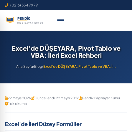
(0216) 354 79 79
Excel'de DÜŞEYARA, Pivot Tablo ve
VBA: İleri Excel Rehberi
Ana Sayfa
›
Blog
›
Excel'de DÜŞEYARA, Pivot Tablo ve VBA: İ...
22 Mayıs 2026
Güncellendi: 22 Mayıs 2026
Pendik Bilgisayar Kursu
1 dk okuma
Excel'de İleri Düzey Formüller