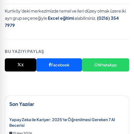
Kurtköy'deki merkezimizde temel ve ileri düzey olmak üzere iki
ayrı grup seçeneğiyle
Excel eğitimi
alabilirsiniz.
(0216) 354
7979
BU YAZIYI PAYLAŞ
X
Facebook
WhatsApp
Son Yazılar
Yapay Zeka ile Kariyer: 2025'te Öğrenilmesi Gereken 7 AI
Becerisi
15 Haz 2026