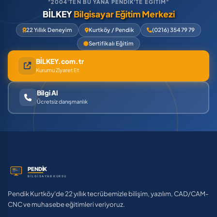
"2004'TEN BU YANA PENDİK'TE EĞİTİM"
BİLKEY
Bilgisayar Eğitim Merkezi
22 Yıllık Deneyim
Kurtköy / Pendik
(0216) 354 79 79
Sertifikalı Eğitim
BİLKEY.com.tr
Kurumu Ziyaret Et
Bilgi Al
Ücretsiz danışmanlık
Pendik Kurtköy'de 22 yıllık tecrübemizle bilişim, yazılım, CAD/CAM-
CNC ve muhasebe eğitimleri veriyoruz.