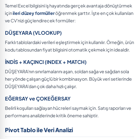
Temel Excel bilgisini iş hayatında gerçek avantaja dönüştürmek
için
ileri düzey formüller
öğrenmek şarttır. İşte en çok kullanılan
ve CV'nizi güçlendirecek formüller:
DÜŞEYARA (VLOOKUP)
Farklı tablolardaki verileri eşleştirmek için kullanılır. Örneğin, ürün
kodu tablosundan fiyat bilgisini otomatik çekmek için idealdir.
İNDİS + KAÇINCI (INDEX + MATCH)
DÜŞEYARA'nın sınırlamalarını aşan, soldan sağa ve sağdan sola
her yönde çalışan güçlü bir kombinasyon. Büyük veri setlerinde
DÜŞEYARA'dan çok daha hızlı çalışır.
EĞERSAY ve ÇOKEĞERSAY
Belirli koşulları sağlayan hücreleri saymak için. Satış raporları ve
performans analizlerinde kritik öneme sahiptir.
Pivot Tablo ile Veri Analizi