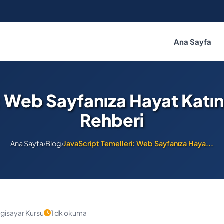
Ana Sayfa
: Web Sayfanıza Hayat Katın
Rehberi
Ana Sayfa
›
Blog
›
JavaScript Temelleri: Web Sayfanıza Haya...
lgisayar Kursu
1 dk okuma