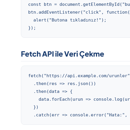
const btn = document.getElementById("bu
btn.addEventListener("click", function(
  alert("Butona tıkladınız!");

});
Fetch API ile Veri Çekme
fetch("https://api.example.com/urunler"
  .then(res => res.json())

  .then(data => {

    data.forEach(urun => console.log(ur
  })

  .catch(err => console.error("Hata:", 