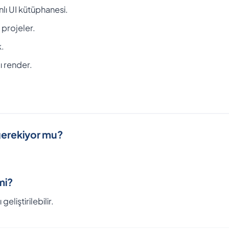
nlı UI kütüphanesi.
 projeler.
.
ı render.
 gerekiyor mu?
mi?
liştirilebilir.