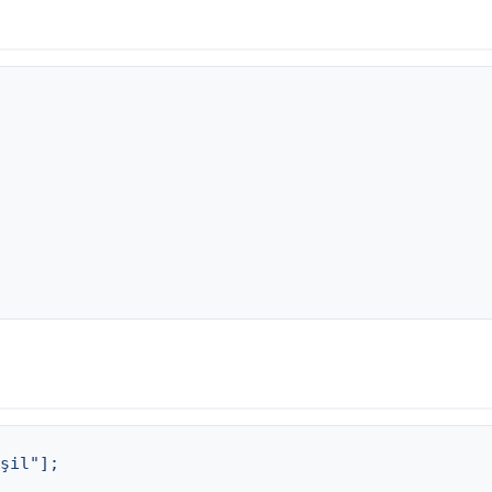
şil"];
