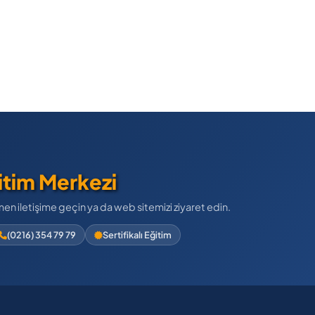
itim Merkezi
men iletişime geçin ya da web sitemizi ziyaret edin.
(0216) 354 79 79
Sertifikalı Eğitim