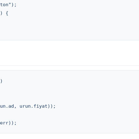
ton");

) {

)

un.ad, urun.fiyat));

err));