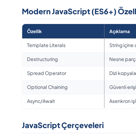
Modern JavaScript (ES6+) Özelli
Özellik
Açıklama
Template Literals
String için
Destructuring
Nesne parçal
Spread Operator
Dizi kopyalam
Optional Chaining
Güvenli eriş
Async/Await
Asenkron iş
JavaScript Çerçeveleri