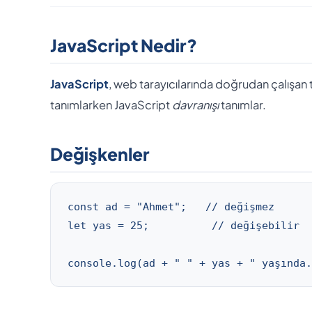
JavaScript Nedir?
JavaScript
, web tarayıcılarında doğrudan çalışa
tanımlarken JavaScript
davranışı
tanımlar.
Değişkenler
const ad = "Ahmet";   // değişmez

let yas = 25;          // değişebilir

console.log(ad + " " + yas + " yaşında.