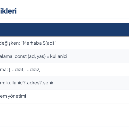
kleri
e değişken: `Merhaba ${ad}`
ama: const {ad, yas} = kullanici
a: [...dizi1, ...dizi2]
im: kullanici?.adres?.sehir
lem yönetimi