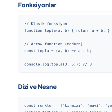
Fonksiyonlar
// Klasik fonksiyon

function topla(a, b) { return a + b; }

// Arrow function (modern)

const topla = (a, b) => a + b;

console.log(topla(3, 5)); // 8
Dizi ve Nesne
const renkler = ["kırmızı", "mavi", "ye