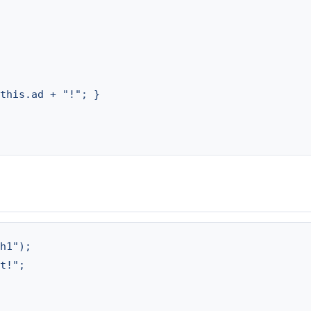
this.ad + "!"; }

h1");

t!";
