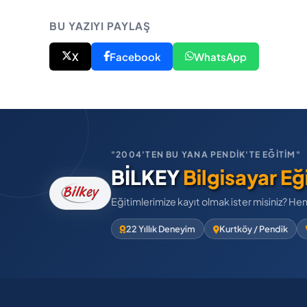
BU YAZIYI PAYLAŞ
X
Facebook
WhatsApp
"2004'TEN BU YANA PENDİK'TE EĞİTİM"
BİLKEY
Bilgisayar Eğ
Eğitimlerimize kayıt olmak ister misiniz? He
22 Yıllık Deneyim
Kurtköy / Pendik