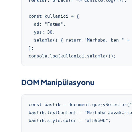
renkler.forEach(r => console.log(r));

const kullanici = {

  ad: "Fatma",

  yas: 30,

  selamla() { return "Merhaba, ben " + 
};

console.log(kullanici.selamla());
DOM Manipülasyonu
const baslik = document.querySelector("
baslik.textContent = "Merhaba JavaScrip
baslik.style.color = "#f59e0b";
