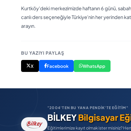
Kurtköy'deki merkezimizde haftanın 6 günü, saba
canlı ders seçeneğiyle Türkiye'nin her yerinden kat
arayın.
BU YAZIYI PAYLAŞ
X
Facebook
WhatsApp
"2004'TEN BU YANA PENDİK'TE EĞİTİM"
BİLKEY
Bilgisayar Eğ
Eğitimlerimize kayıt olmak ister misiniz? He