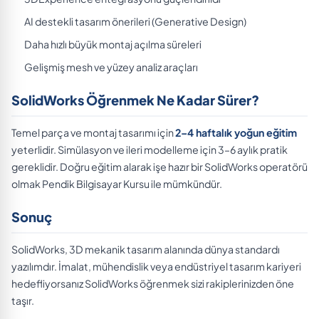
AI destekli tasarım önerileri (Generative Design)
Daha hızlı büyük montaj açılma süreleri
Gelişmiş mesh ve yüzey analiz araçları
SolidWorks Öğrenmek Ne Kadar Sürer?
Temel parça ve montaj tasarımı için
2–4 haftalık yoğun eğitim
yeterlidir. Simülasyon ve ileri modelleme için 3–6 aylık pratik
gereklidir. Doğru eğitim alarak işe hazır bir SolidWorks operatörü
olmak Pendik Bilgisayar Kursu ile mümkündür.
Sonuç
SolidWorks, 3D mekanik tasarım alanında dünya standardı
yazılımdır. İmalat, mühendislik veya endüstriyel tasarım kariyeri
hedefliyorsanız SolidWorks öğrenmek sizi rakiplerinizden öne
taşır.