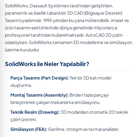
SolidWorks, Dassault Systèmes tarafından geliştirilen,
parametrik ve özellik tabanlı bir 3D CAD (Bilgisayar Destekli
Tasarım) yazılımıdır. 1995 yılından bu yana mühendislik, imalat ve
ürün tasarımı sektörlerinde dünya genelinde milyonlarca
profesyonel tarafından kullanılmaktadır. AutoCAD 2D çizim
odaklıyken, SolidWorks tamamen 3D modelleme ve simülasyon
üzerine kuruludur.
SolidWorks ile Neler Yapılabilir?
Parça Tasarımı (Part Design):
Tek bir 3D katı model
oluşturma.
Montaj Tasarımı (Assembly):
Birden fazla parçayı
birleştirerek çalışan mekanizma simülasyonu.
Teknik Resim (Drawing):
3D modelden otomatik 2D teknik
çizim üretimi.
Simülasyon (FEA):
Gerilme, titreşim ve termal analizler.