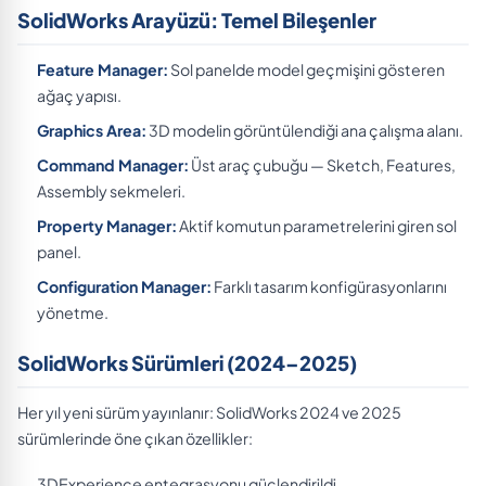
SolidWorks Arayüzü: Temel Bileşenler
Feature Manager:
Sol panelde model geçmişini gösteren
ağaç yapısı.
Graphics Area:
3D modelin görüntülendiği ana çalışma alanı.
Command Manager:
Üst araç çubuğu — Sketch, Features,
Assembly sekmeleri.
Property Manager:
Aktif komutun parametrelerini giren sol
panel.
Configuration Manager:
Farklı tasarım konfigürasyonlarını
yönetme.
SolidWorks Sürümleri (2024–2025)
Her yıl yeni sürüm yayınlanır: SolidWorks 2024 ve 2025
sürümlerinde öne çıkan özellikler:
3DExperience entegrasyonu güçlendirildi