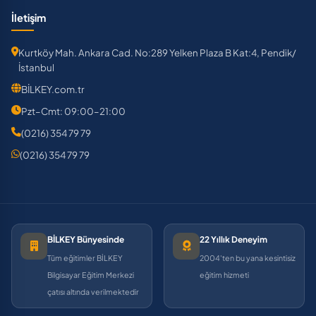
İletişim
Kurtköy Mah. Ankara Cad. No:289 Yelken Plaza B Kat:4, Pendik/
İstanbul
BİLKEY.com.tr
Pzt–Cmt: 09:00–21:00
(0216) 354 79 79
(0216) 354 79 79
BİLKEY Bünyesinde
22 Yıllık Deneyim
Tüm eğitimler BİLKEY
2004'ten bu yana kesintisiz
Bilgisayar Eğitim Merkezi
eğitim hizmeti
çatısı altında verilmektedir