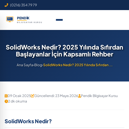
(0216) 354 79 79
SolidWorks Nedir? 2025 Yılında Sıfırdan
Başlayanlar İçin Kapsamlı Rehber
Ana Sayfa
›
Blog
›
SolidWorks Nedir? 2025 Yılında Sıfırdan ...
09 Ocak 2025
Güncellendi: 23 Mayıs 2026
Pendik Bilgisayar Kursu
2 dk okuma
SolidWorks Nedir?