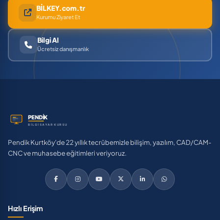
BİLKEY.com.tr
Kurumu Ziyaret Et
Bilgi Al
Ücretsiz danışmanlık
Pendik Kurtköy'de 22 yıllık tecrübemizle bilişim, yazılım, CAD/CAM-
CNC ve muhasebe eğitimleri veriyoruz.
Hızlı Erişim