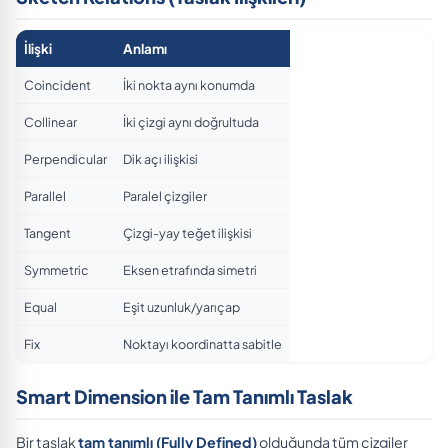
İlişki
Anlamı
Coincident
İki nokta aynı konumda
Collinear
İki çizgi aynı doğrultuda
Perpendicular
Dik açı ilişkisi
Parallel
Paralel çizgiler
Tangent
Çizgi-yay teğet ilişkisi
Symmetric
Eksen etrafında simetri
Equal
Eşit uzunluk/yarıçap
Fix
Noktayı koordinatta sabitle
Smart Dimension ile Tam Tanımlı Taslak
Bir taslak
tam tanımlı (Fully Defined)
olduğunda tüm çizgiler