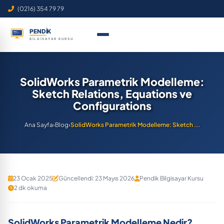
(0216) 354 79 79
SolidWorks Parametrik Modelleme:
Sketch Relations, Equations ve
Configurations
Ana Sayfa
›
Blog
›
SolidWorks Parametrik Modelleme: Sketch ...
23 Ocak 2025
Güncellendi: 23 Mayıs 2026
Pendik Bilgisayar Kursu
2 dk okuma
SolidWorks Parametrik Modelleme Nedir?