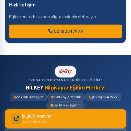
Hızlı İletişim
Eğitimlerimiz hakkında bilgi almak için bizi arayın.
(0216) 354 79 79
"2004'TEN BU YANA PENDİK'TE EĞİTİM"
BİLKEY
Bilgisayar Eğitim Merkezi
22 Yıllık Deneyim
Kurtköy / Pendik
(0216) 354 79 79
Sertifikalı Eğitim
BİLKEY.com.tr
Kurumu Ziyaret Et