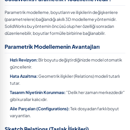
Parametrik modelleme, boyutların ve ilişkilerin değişkenlere
(parametrelere) bağlandığı akıllı 3D modelleme yöntemidir.
SolidWorks bu yöntemin öncüsü olup her özelliği sonradan
düzenlenebilir, boyutlar formülle birbirine bağlanabilir.
Parametrik Modellemenin Avantajları
Hızlı Revizyon:
Bir boyutu değiştirdiğinizde model otomatik
güncellenir.
Hata Azaltma:
Geometrik ilişkiler (Relations) modeli tutarlı
tutar.
Tasarım Niyetinin Korunması:
"Delik her zaman merkezdedir"
gibi kurallar kalıcıdır.
Aile Parçaları (Configurations):
Tek dosyadan farklı boyut
varyantları.
Sketch Relations (Taslak İlişkileri)