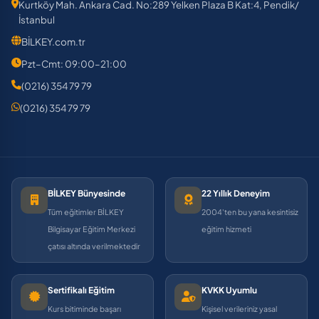
Kurtköy Mah. Ankara Cad. No:289 Yelken Plaza B Kat:4, Pendik/
İstanbul
BİLKEY.com.tr
Pzt–Cmt: 09:00–21:00
(0216) 354 79 79
(0216) 354 79 79
BİLKEY Bünyesinde
22 Yıllık Deneyim
Tüm eğitimler BİLKEY
2004'ten bu yana kesintisiz
Bilgisayar Eğitim Merkezi
eğitim hizmeti
çatısı altında verilmektedir
Sertifikalı Eğitim
KVKK Uyumlu
Kurs bitiminde başarı
Kişisel verileriniz yasal