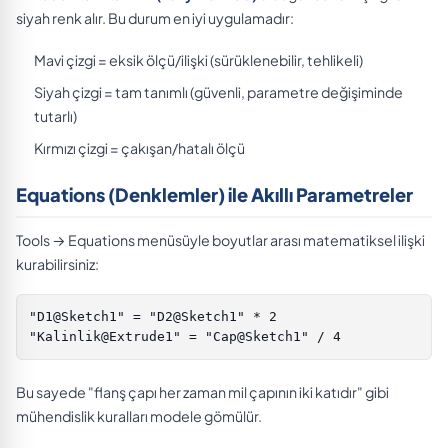
siyah renk alır. Bu durum en iyi uygulamadır:
Mavi çizgi = eksik ölçü/ilişki (sürüklenebilir, tehlikeli)
Siyah çizgi = tam tanımlı (güvenli, parametre değişiminde
tutarlı)
Kırmızı çizgi = çakışan/hatalı ölçü
Equations (Denklemler) ile Akıllı Parametreler
Tools → Equations menüsüyle boyutlar arası matematiksel ilişki
kurabilirsiniz:
"D1@Sketch1" = "D2@Sketch1" * 2

"Kalinlik@Extrude1" = "Cap@Sketch1" / 4
Bu sayede "flanş çapı her zaman mil çapının iki katıdır" gibi
mühendislik kuralları modele gömülür.