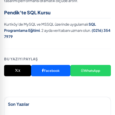
tasarımı performansı dramatik ölçüde artırır.
Pendik'te SQL Kursu
Kurtköy'de MySQL ve MSSQL üzerinde uygulamalı
SQL
Programlama Eğitimi
. 2 ayda veritabanı uzmanı olun.
(0216) 354
7979
BU YAZIYI PAYLAŞ
X
Facebook
WhatsApp
Son Yazılar