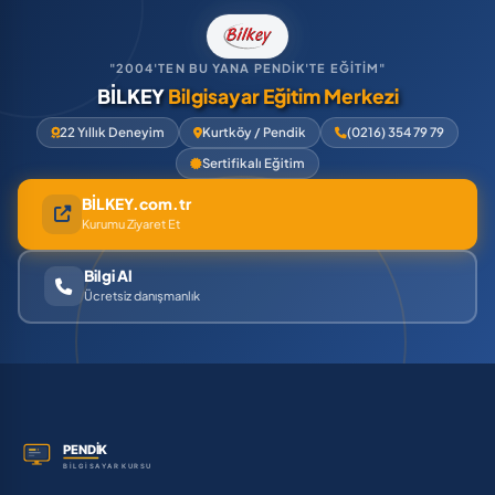
"2004'TEN BU YANA PENDİK'TE EĞİTİM"
BİLKEY
Bilgisayar Eğitim Merkezi
22 Yıllık Deneyim
Kurtköy / Pendik
(0216) 354 79 79
Sertifikalı Eğitim
BİLKEY.com.tr
Kurumu Ziyaret Et
Bilgi Al
Ücretsiz danışmanlık