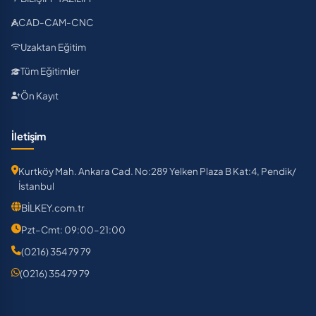
CAD-CAM-CNC
Uzaktan Eğitim
Tüm Eğitimler
Ön Kayıt
İletişim
Kurtköy Mah. Ankara Cad. No:289 Yelken Plaza B Kat:4, Pendik/
İstanbul
BİLKEY.com.tr
Pzt–Cmt: 09:00–21:00
(0216) 354 79 79
(0216) 354 79 79