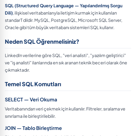
SQL (Structured Query Language — Yapılandırılmış Sorgu
Dili)
, ilişkisel veritabanlarıyla iletişim kurmak için kullanılan
standarT dildir. MySQL, PostgreSQL, Microsoft SQL Server,
Oracle gibi tüm büyük veritabanı sistemleri SQL kullanır.
Neden SQL Öğrenmelisiniz?
LinkedIn verilerine göre SQL, "veri analisti", "yazılım geliştirici"
ve "iş analisti" ilanlarında en sık aranan teknik beceri olarak öne
çıkmaktadır.
Temel SQL Komutları
SELECT — Veri Okuma
Veritabanından veri çekmek için kullanılır. Filtreler, sıralama ve
sınırlama ile birleştirilebilir.
JOIN — Tablo Birleştirme