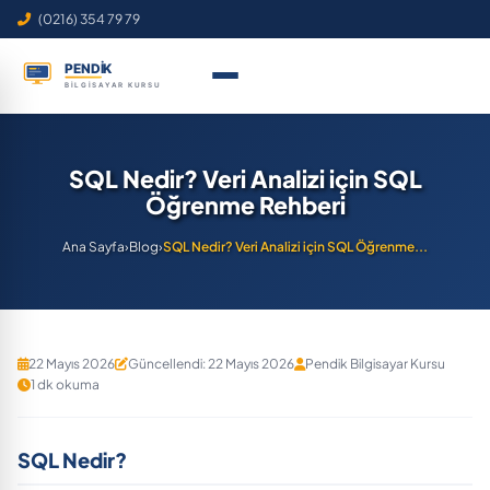
(0216) 354 79 79
SQL Nedir? Veri Analizi için SQL
Öğrenme Rehberi
Ana Sayfa
›
Blog
›
SQL Nedir? Veri Analizi için SQL Öğrenme...
22 Mayıs 2026
Güncellendi: 22 Mayıs 2026
Pendik Bilgisayar Kursu
1 dk okuma
SQL Nedir?