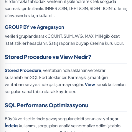
Birden fazla tablodaki verilerini ilişkilendirerek tek sorguda
sunmak için kullanılır. INNER JOIN, LEFT JOIN, RIGHT JOIN türleri iş
dünyasında sıkça kullanılır.
GROUP BY ve Agregasyon
Verileri gruplandırarak COUNT, SUM, AVG, MAX, MIN gibi özet
istatistikler hesaplanır. Satış raporları bu yapı üzerine kuruludur.
Stored Procedure ve View Nedir?
Stored Procedure
, veritabanında saklanan ve tekrar
kullanılabilen SQL kod bloklarıdır. Karmaşık iş mantığını
veritabanı seviyesinde çalıştırmayı sağlar.
View
ise sık kullanılan
sorguları sanal tablo olarak kaydeder.
SQL Performans Optimizasyonu
Büyük veri setlerinde yavaş sorgular ciddi sorunlara yol açar.
İndeks
kullanımı, sorgu planı analizi ve normalize edilmiş tablo