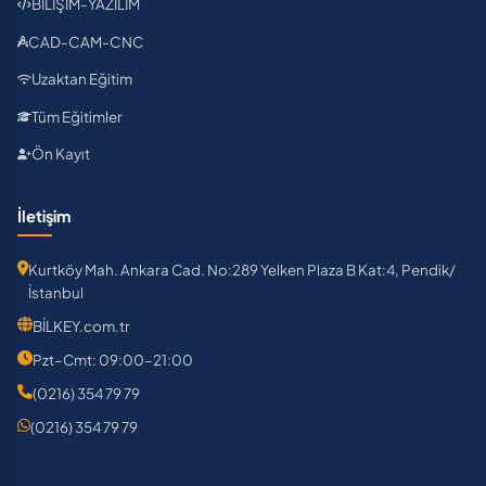
BİLİŞİM-YAZILIM
CAD-CAM-CNC
Uzaktan Eğitim
Tüm Eğitimler
Ön Kayıt
İletişim
Kurtköy Mah. Ankara Cad. No:289 Yelken Plaza B Kat:4, Pendik/
İstanbul
BİLKEY.com.tr
Pzt–Cmt: 09:00–21:00
(0216) 354 79 79
(0216) 354 79 79