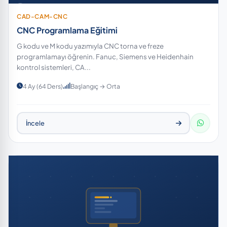
CAD-CAM-CNC
CNC Programlama Eğitimi
G kodu ve M kodu yazımıyla CNC torna ve freze
programlamayı öğrenin. Fanuc, Siemens ve Heidenhain
kontrol sistemleri, CA...
4 Ay (64 Ders)
Başlangıç → Orta
İncele