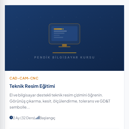
CAD-CAM-CNC
Teknik Resim Eğitimi
El ve bilgisayar destekli teknik resim çizimini öğrenin.
Görünüş çıkarma, kesit, ölçülendirme, tolerans ve GD&T
sembolle...
2 Ay (32 Ders)
Başlangıç