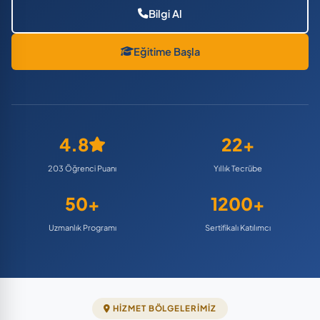
Bilgi Al
Eğitime Başla
4.8
22+
203 Öğrenci Puanı
Yıllık Tecrübe
50+
1200+
Uzmanlık Programı
Sertifikalı Katılımcı
HIZMET BÖLGELERIMIZ