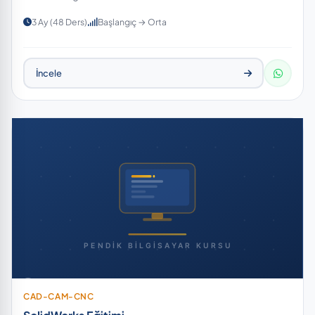
3 Ay (48 Ders)
Başlangıç → Orta
İncele
CAD-CAM-CNC