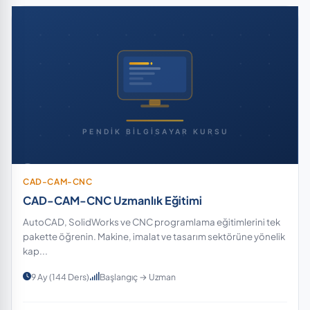
CAD-CAM-CNC
CAD-CAM-CNC Uzmanlık Eğitimi
AutoCAD, SolidWorks ve CNC programlama eğitimlerini tek
pakette öğrenin. Makine, imalat ve tasarım sektörüne yönelik
kap...
9 Ay (144 Ders)
Başlangıç → Uzman