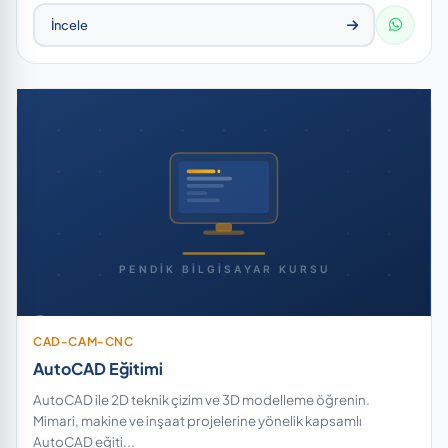
İncele
CAD-CAM-CNC
AutoCAD Eğitimi
AutoCAD ile 2D teknik çizim ve 3D modelleme öğrenin.
Mimari, makine ve inşaat projelerine yönelik kapsamlı
AutoCAD eğiti...