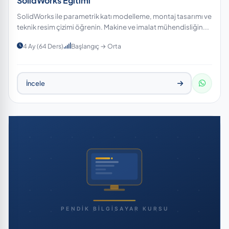
SolidWorks Eğitimi
SolidWorks ile parametrik katı modelleme, montaj tasarımı ve
teknik resim çizimi öğrenin. Makine ve imalat mühendisliğin...
4 Ay (64 Ders)
Başlangıç → Orta
İncele