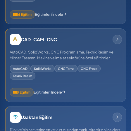
Eğitimleri İncele
16 Eğitim
CAD-CAM-CNC
AutoCAD, SolidWorks, CNC Programlama, Teknik Resim ve
Mimari Tasarım. Makine ve imalat sektörüne özel eğitimler.
AutoCAD
SolidWorks
CNC Torna
CNC Freze
Teknik Resim
Eğitimleri İncele
8 Eğitim
Uzaktan Eğitim
Türkiye'nin her yerinden ve yurt dışından canlı, birebir online ders.