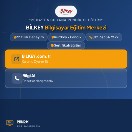
"2004'TEN BU YANA PENDİK'TE EĞİTİM"
BİLKEY
Bilgisayar Eğitim Merkezi
22 Yıllık Deneyim
Kurtköy / Pendik
(0216) 354 79 79
Sertifikalı Eğitim
BİLKEY.com.tr
Kurumu Ziyaret Et
Bilgi Al
Ücretsiz danışmanlık