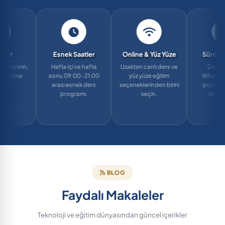
Esnek Saatler
Online & Yüz Yüze
Sürekli Destek
Hafta içi ve hafta
Uzaktan canlı ders ve
Ders sonrası
sonu 09:00–21:00
yüz yüze eğitim
WhatsApp ve e-
arası esnek ders
seçeneklerinden birini
posta ile anında
programı.
seçin.
destek alın.
BLOG
Faydalı Makaleler
Teknoloji ve eğitim dünyasından güncel içerikler