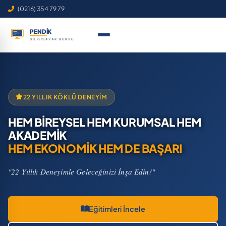
(0216) 354 79 79
22 YILLIK KÖKLÜ DENEYIM
HEM BİREYSEL HEM KURUMSAL HEM
AKADEMİK
HEM EKONOMİK HEM DE BAŞARI
"22 Yıllık Deneyimle Geleceğinizi İnşa Edin!"
Eğitimleri İncele