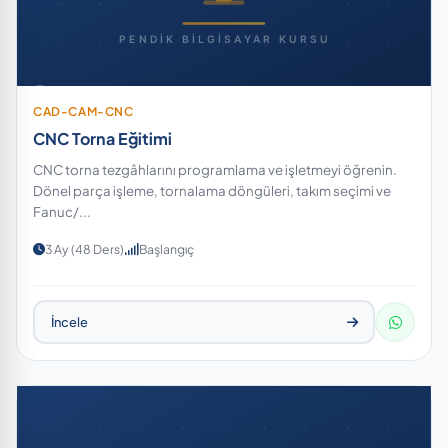
CAD-CAM-CNC
CNC Torna Eğitimi
CNC torna tezgâhlarını programlama ve işletmeyi öğrenin.
Dönel parça işleme, tornalama döngüleri, takım seçimi ve
Fanuc/...
3 Ay (48 Ders)
Başlangıç
İncele