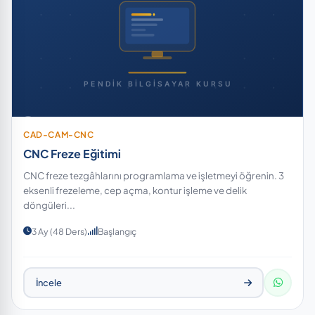
CAD-CAM-CNC
CNC Freze Eğitimi
CNC freze tezgâhlarını programlama ve işletmeyi öğrenin. 3
eksenli frezeleme, cep açma, kontur işleme ve delik
döngüleri...
3 Ay (48 Ders)
Başlangıç
İncele