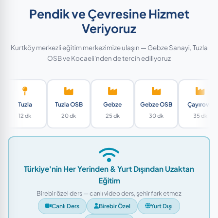
Pendik ve Çevresine Hizmet
Veriyoruz
Kurtköy merkezli eğitim merkezimize ulaşın — Gebze Sanayi, Tuzla
OSB ve Kocaeli'nden de tercih ediliyoruz
Tuzla OSB
Gebze
Gebze OSB
Çayırova
Ataşehir
20 dk
25 dk
30 dk
35 dk
35 dk
Türkiye'nin Her Yerinden & Yurt Dışından Uzaktan
Eğitim
Birebir özel ders — canlı video ders, şehir fark etmez
Canlı Ders
Birebir Özel
Yurt Dışı