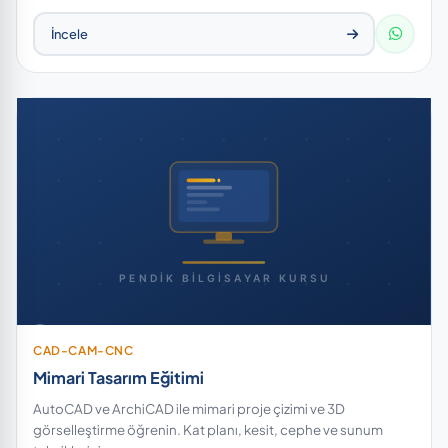
İncele
CAD-CAM-CNC
Mimari Tasarım Eğitimi
AutoCAD ve ArchiCAD ile mimari proje çizimi ve 3D
görselleştirme öğrenin. Kat planı, kesit, cephe ve sunum