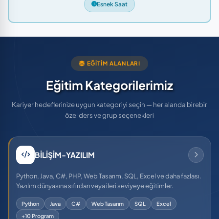
Esnek Saat
EĞITIM ALANLARI
Eğitim Kategorilerimiz
Kariyer hedeflerinize uygun kategoriyi seçin — her alanda birebir
özel ders ve grup seçenekleri
BİLİŞİM-YAZILIM
Python, Java, C#, PHP, Web Tasarım, SQL, Excel ve daha fazlası.
Yazılım dünyasına sıfırdan veya ileri seviyeye eğitimler.
Python
Java
C#
Web Tasarım
SQL
Excel
+10 Program