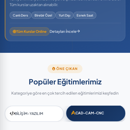
Tüm kurslar uzaktan alınabilir.
Canlı Ders
Birebir Özel
Yurt Dışı
Esnek Saat
Detayları İncele
Tüm Kurslar Online
ÖNE ÇIKAN
Popüler Eğitimlerimiz
Kategoriye göre en çok tercih edilen eğitimlerimizi keşfedin
CAD-CAM-CNC
BİLİŞİM-YAZILIM